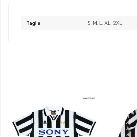
Taglia
S, M, L, XL, 2XL