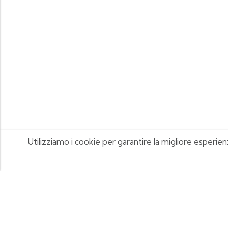
Utilizziamo i cookie per garantire la migliore esperien
FOOTIX.IT - Negozio Online
CONTATTACI
contattaci@footix.it