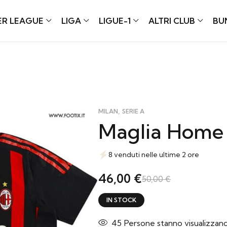
ER LEAGUE
LIGA
LIGUE-1
ALTRI CLUB
BU
,
MILAN
SERIE A
Maglia Home 
8 venduti nelle ultime 2 ore
46,00
€
50,00
€
IN STOCK
45
Persone stanno visualizza