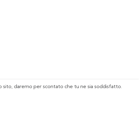
sto sito, daremo per scontato che tu ne sia soddisfatto.
I Nostri Must Have
Juventus
Milan