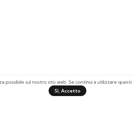
za possibile sul nostro sito web. Se continui a utilizzare que
Sì, Accetto
Pagine Utili
Quick Shop
Chi Siamo
Il mio Account
Domande Frequenti
Lista Desideri