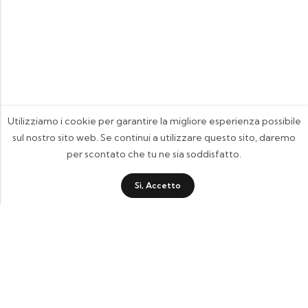
Utilizziamo i cookie per garantire la migliore esperienza possibile
sul nostro sito web. Se continui a utilizzare questo sito, daremo
per scontato che tu ne sia soddisfatto.
Sì, Accetto
FOOTIX.IT - Negozio Online
CONTATTACI
contattaci@footix.it
39 3713640868