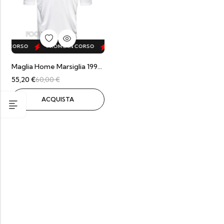
IN CORSO
PROMO IN CORSO
PROMO IN CORSO
PROMO IN CORS
Maglia Home Marsiglia 1993/94
55,20
€
60,00
€
ACQUISTA