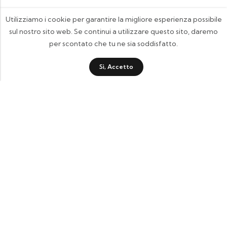
Utilizziamo i cookie per garantire la migliore esperienza possibile
sul nostro sito web. Se continui a utilizzare questo sito, daremo
per scontato che tu ne sia soddisfatto.
Sì, Accetto
FOOTIX.IT - Negozio Online
CONTATTACI
contattaci@footix.it
39 3713640868
Pagine Utili
Quick Shop