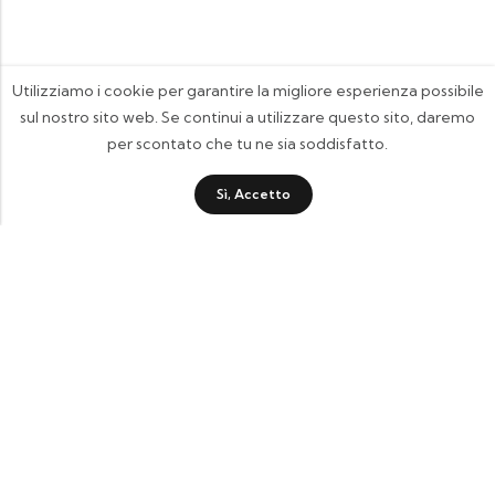
Utilizziamo i cookie per garantire la migliore esperienza possibile
sul nostro sito web. Se continui a utilizzare questo sito, daremo
per scontato che tu ne sia soddisfatto.
Sì, Accetto
FOOTIX.IT - Negozio Online
CONTATTACI
contattaci@footix.it
39 3713640868
Pagine Utili