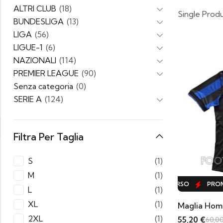
ALTRI CLUB
(18)
Single Prod
BUNDESLIGA
(13)
LIGA
(56)
LIGUE-1
(6)
NAZIONALI
(114)
PREMIER LEAGUE
(90)
Senza categoria
(0)
SERIE A
(124)
Filtra Per Taglia
S
(1)
M
(1)
PROMO IN CORSO
PROMO IN CORSO
PROMO
L
(1)
XL
(1)
Maglia Home
2XL
(1)
55,20
€
60,0