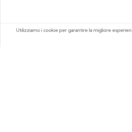
Utilizziamo i cookie per garantire la migliore esperien
FOOTIX.IT - Negozio Online
CONTATTACI
contattaci@footix.it
39 3713640868