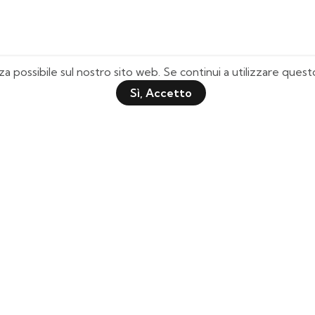
za possibile sul nostro sito web. Se continui a utilizzare que
Sì, Accetto
Pagine Utili
Quick Shop
Chi Siamo
Il mio Account
Domande Frequenti
Lista Desideri
Tabella Taglie
Tracciamento Spedizione
Contattaci