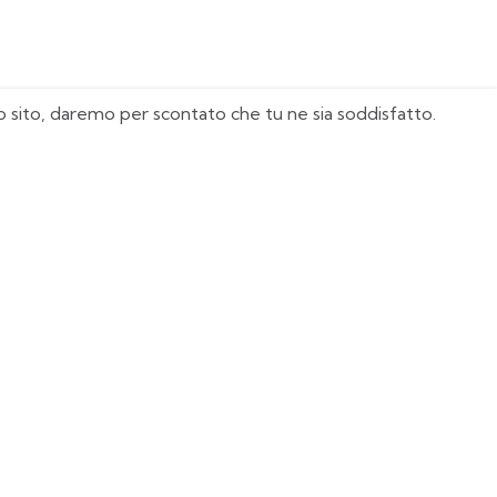
sto sito, daremo per scontato che tu ne sia soddisfatto.
I Nostri Must Have
Juventus
Milan
Real Madrid
Manchester United
Italia
Agentina