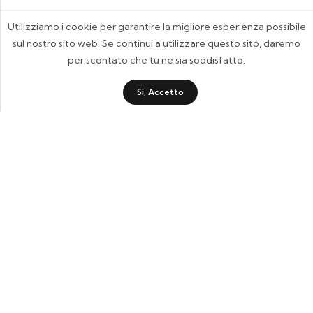
Utilizziamo i cookie per garantire la migliore esperienza possibile
sul nostro sito web. Se continui a utilizzare questo sito, daremo
per scontato che tu ne sia soddisfatto.
Sì, Accetto
FOOTIX.IT - Negozio Online
CONTATTACI
contattaci@footix.it
39 3713640868
Pagine Utili
Quick Shop