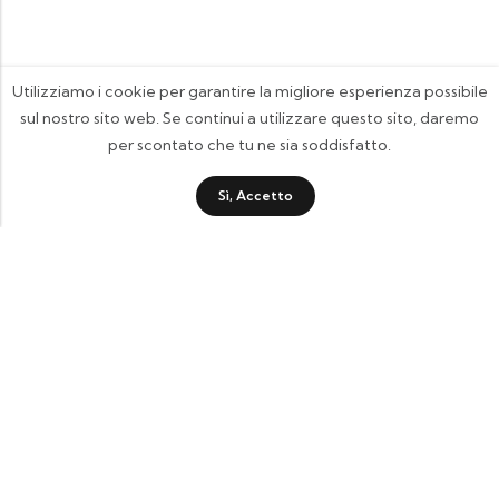
Utilizziamo i cookie per garantire la migliore esperienza possibile
sul nostro sito web. Se continui a utilizzare questo sito, daremo
per scontato che tu ne sia soddisfatto.
Sì, Accetto
FOOTIX.IT - Negozio Online
CONTATTACI
contattaci@footix.it
39 3713640868
Pagine Utili