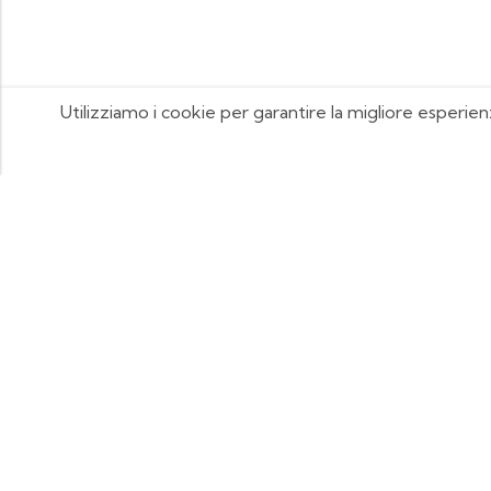
Utilizziamo i cookie per garantire la migliore esperien
FOOTIX.IT - Negozio Online
CONTATTACI
contattaci@footix.it
39 3713640868