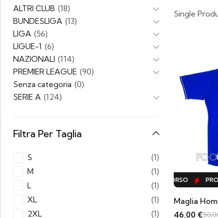
ALTRI CLUB
(18)
Single Prod
BUNDESLIGA
(13)
LIGA
(56)
LIGUE-1
(6)
NAZIONALI
(114)
PREMIER LEAGUE
(90)
Senza categoria
(0)
SERIE A
(124)
Filtra Per Taglia
S
(1)
M
(1)
PROMO IN CORSO
PROMO IN CORSO
PROM
L
(1)
XL
(1)
Maglia Hom
2XL
(1)
46,00
€
50,