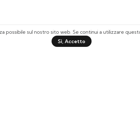
za possibile sul nostro sito web. Se continui a utilizzare que
Sì, Accetto
Pagine Utili
Quick Shop
Chi Siamo
Il mio Account
Domande Frequenti
Lista Desideri
Tabella Taglie
Tracciamento Spedizione
Contattaci