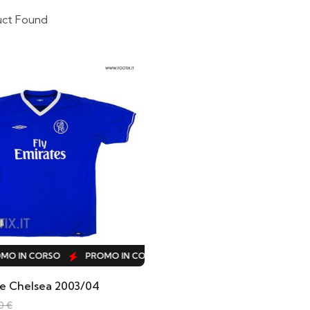
uct Found
O IN CORSO
PROMO IN CORSO
PROMO IN CORSO
PROM
e Chelsea 2003/04
00
€