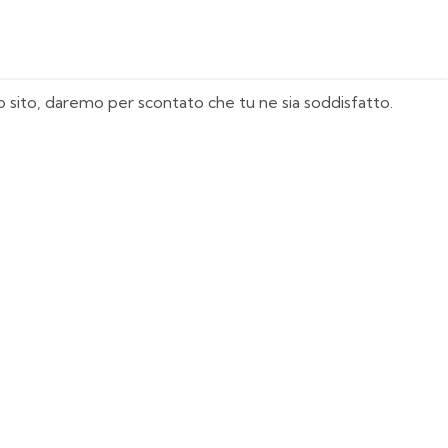
sto sito, daremo per scontato che tu ne sia soddisfatto.
I Nostri Must Have
Juventus
Milan
Real Madrid
Manchester United
Italia
Agentina