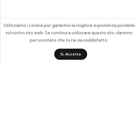
Utilizziamo i cookie per garantire la migliore esperienza possibile
sul nostro sito web. Se continui a utilizzare questo sito, daremo
per scontato che tu ne sia soddisfatto.
Sì, Accetto
FOOTIX.IT - Negozio Online
CONTATTACI
contattaci@footix.it
39 3713640868
Pagine Utili