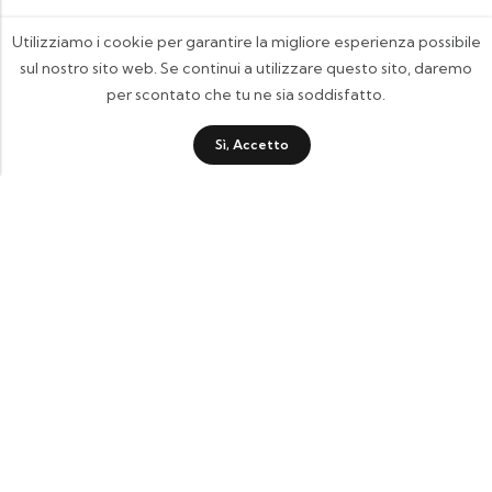
Utilizziamo i cookie per garantire la migliore esperienza possibile
sul nostro sito web. Se continui a utilizzare questo sito, daremo
per scontato che tu ne sia soddisfatto.
Sì, Accetto
FOOTIX.IT - Negozio Online
CONTATTACI
contattaci@footix.it
39 3713640868
Pagine Utili
Quick Shop