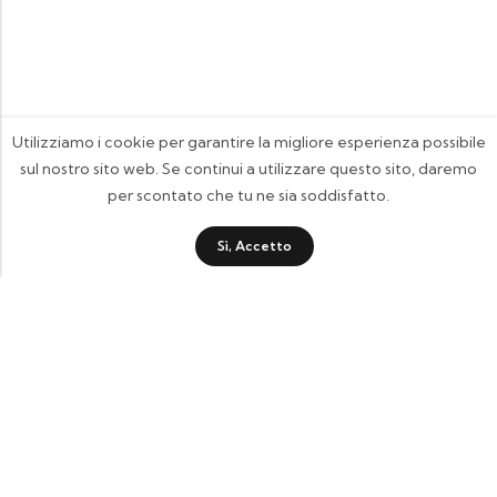
Utilizziamo i cookie per garantire la migliore esperienza possibile
sul nostro sito web. Se continui a utilizzare questo sito, daremo
per scontato che tu ne sia soddisfatto.
Sì, Accetto
FOOTIX.IT - Negozio Online
CONTATTACI
contattaci@footix.it
39 3713640868