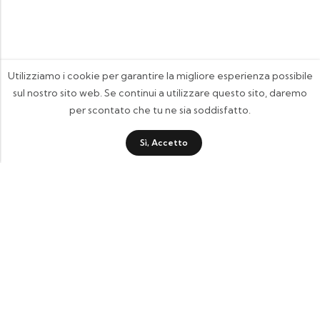
Utilizziamo i cookie per garantire la migliore esperienza possibile
sul nostro sito web. Se continui a utilizzare questo sito, daremo
per scontato che tu ne sia soddisfatto.
Sì, Accetto
FOOTIX.IT - Negozio Online
CONTATTACI
contattaci@footix.it
39 3713640868
Pagine Utili