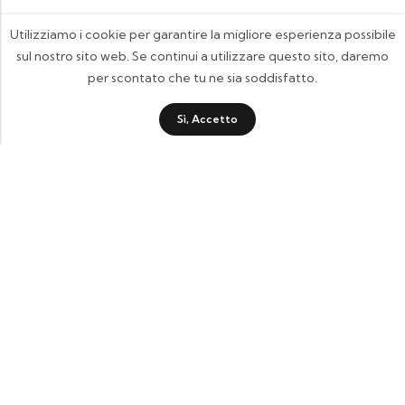
Utilizziamo i cookie per garantire la migliore esperienza possibile
sul nostro sito web. Se continui a utilizzare questo sito, daremo
per scontato che tu ne sia soddisfatto.
Sì, Accetto
FOOTIX.IT - Negozio Online
CONTATTACI
contattaci@footix.it
39 3713640868
Pagine Utili
Quick Shop