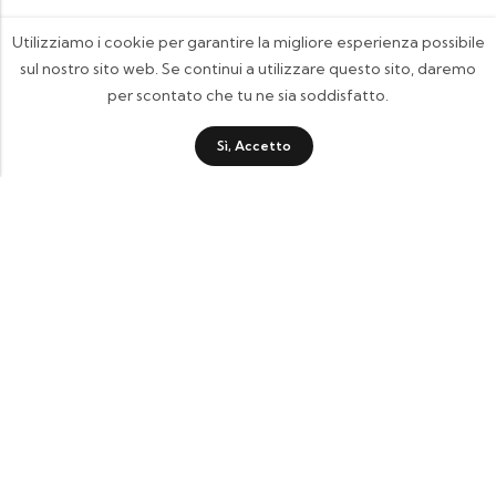
Utilizziamo i cookie per garantire la migliore esperienza possibile
sul nostro sito web. Se continui a utilizzare questo sito, daremo
per scontato che tu ne sia soddisfatto.
Sì, Accetto
FOOTIX.IT - Negozio Online
CONTATTACI
contattaci@footix.it
39 3713640868
Pagine Utili
Quick Shop