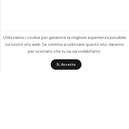
Utilizziamo i cookie per garantire la migliore esperienza possibile
sul nostro sito web. Se continui a utilizzare questo sito, daremo
per scontato che tu ne sia soddisfatto.
Sì, Accetto
FOOTIX.IT - Negozio Online
CONTATTACI
contattaci@footix.it
39 3713640868