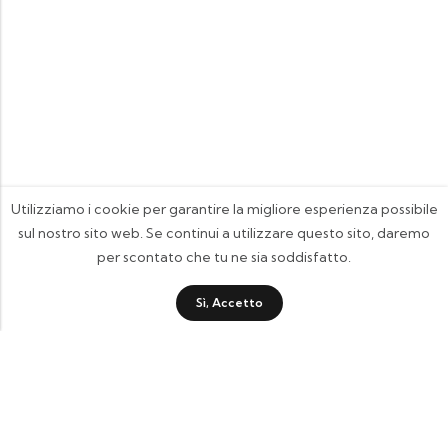
Utilizziamo i cookie per garantire la migliore esperienza possibile
sul nostro sito web. Se continui a utilizzare questo sito, daremo
per scontato che tu ne sia soddisfatto.
Sì, Accetto
FOOTIX.IT - Negozio Online
CONTATTACI
contattaci@footix.it
39 3713640868