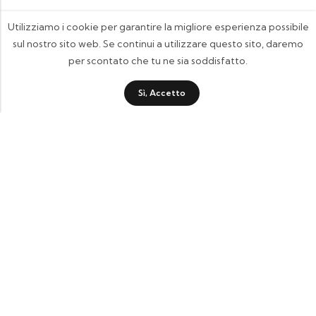
Utilizziamo i cookie per garantire la migliore esperienza possibile
sul nostro sito web. Se continui a utilizzare questo sito, daremo
per scontato che tu ne sia soddisfatto.
Sì, Accetto
FOOTIX.IT - Negozio Online
CONTATTACI
contattaci@footix.it
39 3713640868
Pagine Utili
Quick Shop