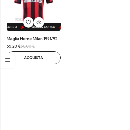
IN CORSO
PROMO IN CORSO
PROMO IN CORSO
PROMO IN CORS
Maglia Home Milan 1991/92
55,20
€
60,00
€
ACQUISTA