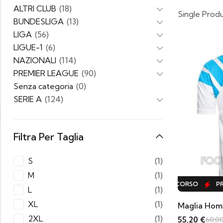
ALTRI CLUB
(18)
Single Prod
BUNDESLIGA
(13)
LIGA
(56)
LIGUE-1
(6)
NAZIONALI
(114)
PREMIER LEAGUE
(90)
Senza categoria
(0)
SERIE A
(124)
Filtra Per Taglia
S
(1)
M
(1)
PROMO IN CORSO
PROMO IN CORSO
PRO
L
(1)
XL
(1)
Maglia Home
2XL
(1)
55,20
€
60,0