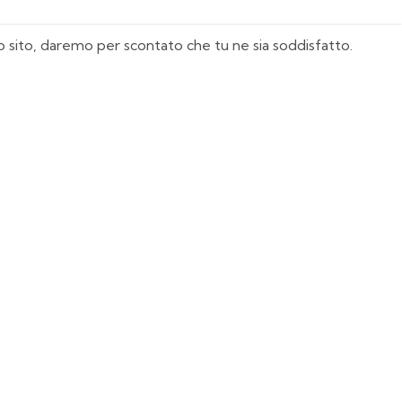
sto sito, daremo per scontato che tu ne sia soddisfatto.
I Nostri Must Have
Juventus
Milan
Real Madrid
Manchester United
Italia
Agentina
Paga con: