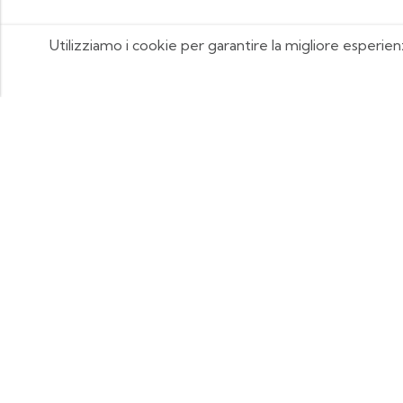
Utilizziamo i cookie per garantire la migliore esperien
FOOTIX.IT - Negozio Online
CONTATTACI
contattaci@footix.it
39 3713640868
© 2026
Footix.it
- Tutti i diritti sono riservati
Credits