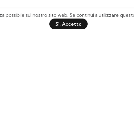
za possibile sul nostro sito web. Se continui a utilizzare que
Sì, Accetto
Pagine Utili
Quick Shop
Chi Siamo
Il mio Account
Domande Frequenti
Lista Desideri
Tabella Taglie
Tracciamento Spedizione
Contattaci