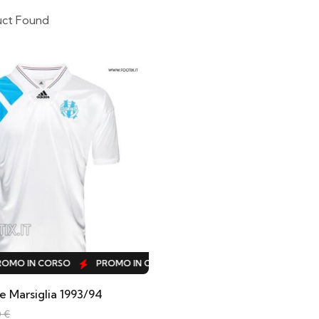
uct Found
MO IN CORSO
PROMO IN CORSO
PROMO IN CORSO
PRO
 Marsiglia 1993/94
0
€