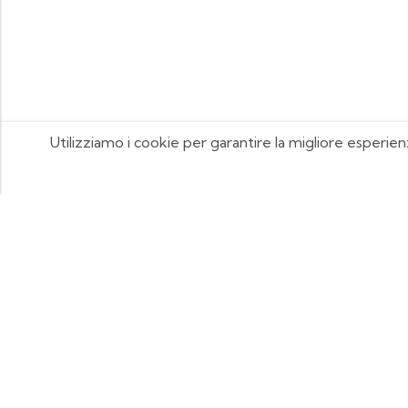
Utilizziamo i cookie per garantire la migliore esperien
FOOTIX.IT - Negozio Online
CONTATTACI
contattaci@footix.it
39 3713640868