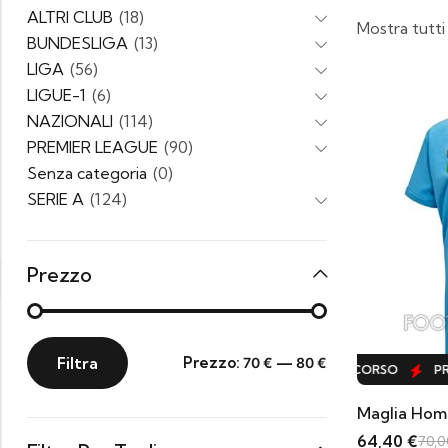
ALTRI CLUB
(18)
Mostra tutti
BUNDESLIGA
(13)
LIGA
(56)
LIGUE-1
(6)
NAZIONALI
(114)
PREMIER LEAGUE
(90)
Senza categoria
(0)
SERIE A
(124)
Prezzo
Filtra
Prezzo:
—
70 €
80 €
PROMO IN CORSO
PROMO IN CORSO
PRO
Maglia Home
64,40
€
70,