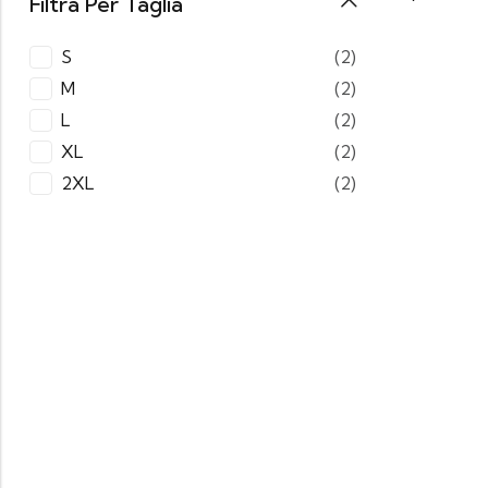
Filtra Per Taglia
S
(2)
M
(2)
L
(2)
XL
(2)
2XL
(2)