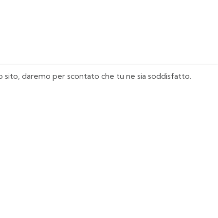
sto sito, daremo per scontato che tu ne sia soddisfatto.
I Nostri Must Have
Juventus
Milan
Real Madrid
Manchester United
Italia
Agentina