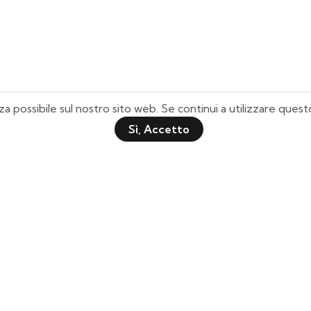
za possibile sul nostro sito web. Se continui a utilizzare que
Sì, Accetto
Pagine Utili
Quick Shop
Chi Siamo
Il mio Account
Domande Frequenti
Lista Desideri
Tabella Taglie
Tracciamento Spedizione
Contattaci