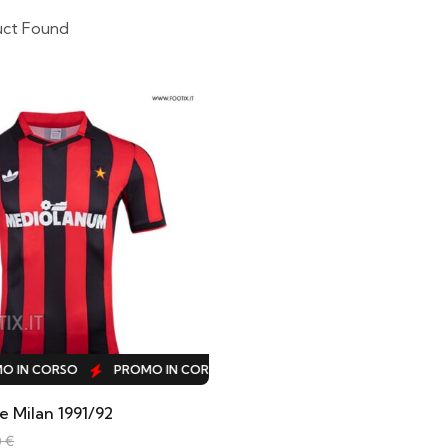
uct Found
IN CORSO
PROMO IN CORSO
PROMO IN CORSO
PROMO 
 Milan 1991/92
0
€