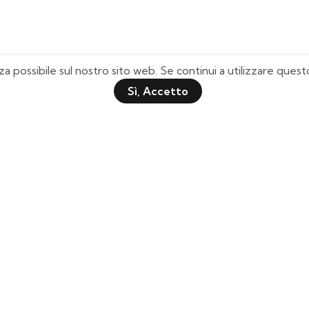
za possibile sul nostro sito web. Se continui a utilizzare que
Sì, Accetto
Pagine Utili
Quick Shop
Chi Siamo
Il mio Account
Domande Frequenti
Lista Desideri
Tabella Taglie
Tracciamento Spedizione
Contattaci