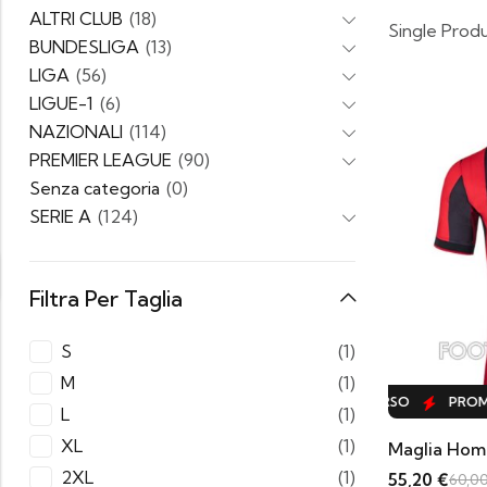
ALTRI CLUB
(18)
Single Prod
BUNDESLIGA
(13)
LIGA
(56)
LIGUE-1
(6)
NAZIONALI
(114)
PREMIER LEAGUE
(90)
Senza categoria
(0)
SERIE A
(124)
Filtra Per Taglia
S
(1)
M
(1)
PROMO IN CORSO
PROMO IN CORSO
PROMO 
L
(1)
XL
(1)
Maglia Home
2XL
(1)
55,20
€
60,0