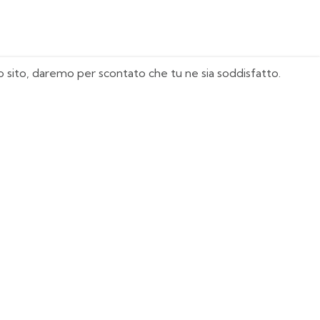
sto sito, daremo per scontato che tu ne sia soddisfatto.
I Nostri Must Have
Juventus
Milan
Real Madrid
Manchester United
Italia
Agentina