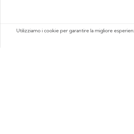
Utilizziamo i cookie per garantire la migliore esperien
FOOTIX.IT - Negozio Online
CONTATTACI
contattaci@footix.it
39 3713640868