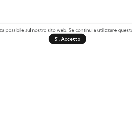
za possibile sul nostro sito web. Se continui a utilizzare que
Sì, Accetto
Pagine Utili
Quick Shop
Chi Siamo
Il mio Account
Domande Frequenti
Lista Desideri
Tabella Taglie
Tracciamento Spedizione
Contattaci