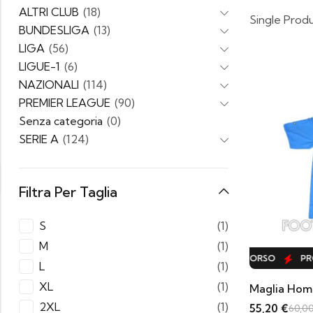
ALTRI CLUB
(18)
Single Prod
BUNDESLIGA
(13)
LIGA
(56)
LIGUE-1
(6)
NAZIONALI
(114)
PREMIER LEAGUE
(90)
Senza categoria
(0)
SERIE A
(124)
Filtra Per Taglia
S
(1)
M
(1)
PROMO IN CORSO
PROMO IN CORSO
PRO
L
(1)
XL
(1)
Maglia Home
2XL
(1)
55,20
€
60,0