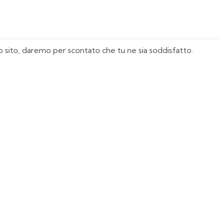
sto sito, daremo per scontato che tu ne sia soddisfatto.
I Nostri Must Have
Juventus
Milan
Real Madrid
Manchester United
Italia
Agentina