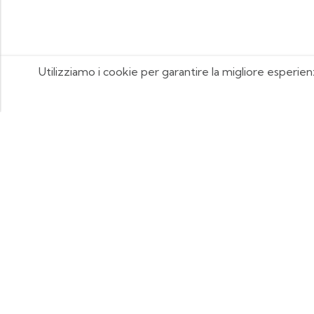
Utilizziamo i cookie per garantire la migliore esperien
FOOTIX.IT - Negozio Online
CONTATTACI
contattaci@footix.it
39 3713640868