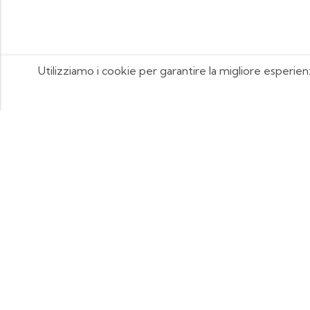
Utilizziamo i cookie per garantire la migliore esperien
FOOTIX.IT - Negozio Online
CONTATTACI
contattaci@footix.it
39 3713640868