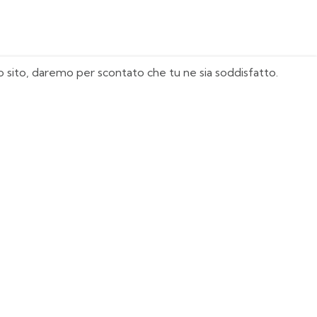
sto sito, daremo per scontato che tu ne sia soddisfatto.
I Nostri Must Have
Juventus
Milan
Real Madrid
Manchester United
Italia
Agentina