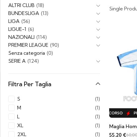
ALTRI CLUB
(18)
Single Prod
BUNDESLIGA
(13)
LIGA
(56)
LIGUE-1
(6)
NAZIONALI
(114)
PREMIER LEAGUE
(90)
Senza categoria
(0)
SERIE A
(124)
Filtra Per Taglia
S
(1)
M
(1)
PROMO IN CORSO
PROMO IN CORSO
PR
L
(1)
XL
(1)
Maglia Hom
2XL
(1)
55,20
€
60,0