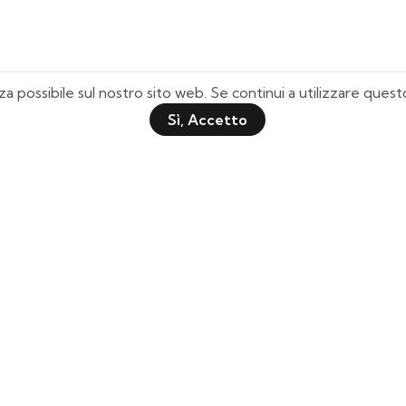
za possibile sul nostro sito web. Se continui a utilizzare que
Sì, Accetto
Pagine Utili
Quick Shop
Chi Siamo
Il mio Account
Domande Frequenti
Lista Desideri
Tabella Taglie
Tracciamento Spedizione
Contattaci