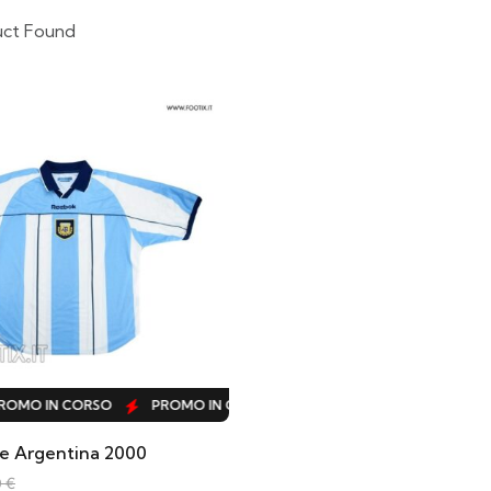
uct Found
OMO IN CORSO
PROMO IN CORSO
PROMO IN CORSO
PR
e Argentina 2000
0
€