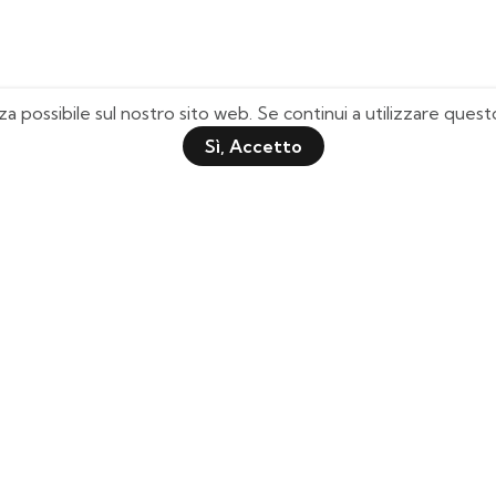
za possibile sul nostro sito web. Se continui a utilizzare que
Sì, Accetto
Pagine Utili
Quick Shop
Chi Siamo
Il mio Account
Domande Frequenti
Lista Desideri
Tabella Taglie
Tracciamento Spedizione
Contattaci