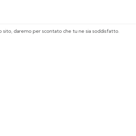
sto sito, daremo per scontato che tu ne sia soddisfatto.
I Nostri Must Have
Juventus
Milan
Real Madrid
Manchester United
Italia
Agentina