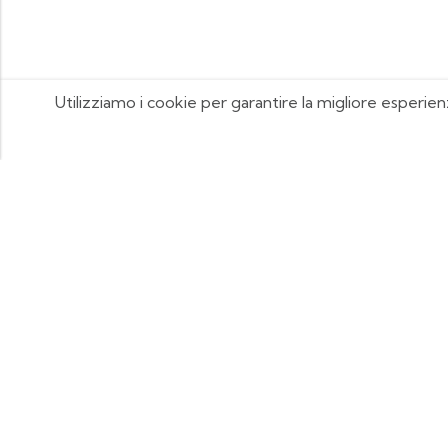
Utilizziamo i cookie per garantire la migliore esperien
FOOTIX.IT - Negozio Online
CONTATTACI
contattaci@footix.it
39 3713640868