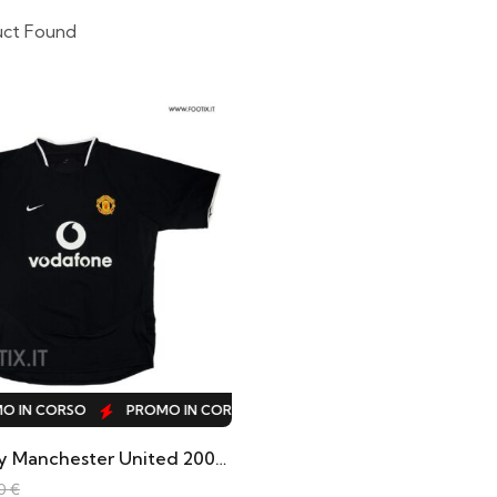
uct Found
IN CORSO
PROMO IN CORSO
PROMO IN CORSO
PROMO 
Maglia Away Manchester United 2004/05
00
€