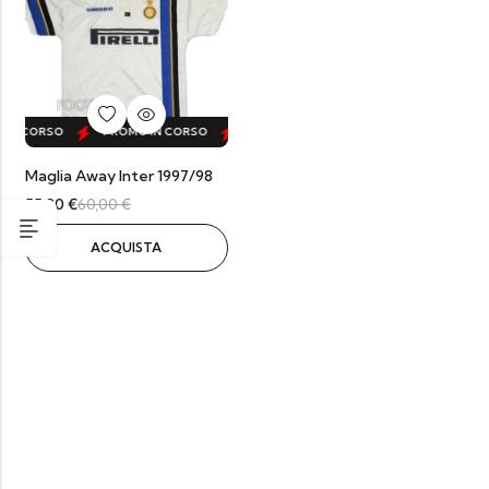
IN CORSO
PROMO IN CORSO
PROMO IN CORSO
PROMO IN CORS
Maglia Away Inter 1997/98
55,20
€
60,00
€
ACQUISTA