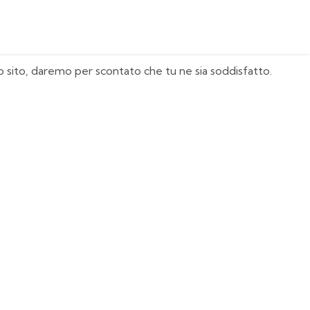
sto sito, daremo per scontato che tu ne sia soddisfatto.
I Nostri Must Have
Juventus
Milan
Real Madrid
Manchester United
Italia
Agentina