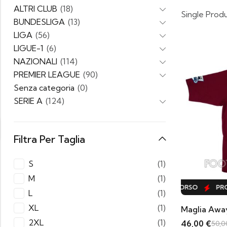
ALTRI CLUB
(18)
Single Prod
BUNDESLIGA
(13)
LIGA
(56)
LIGUE-1
(6)
NAZIONALI
(114)
PREMIER LEAGUE
(90)
Senza categoria
(0)
SERIE A
(124)
Filtra Per Taglia
S
(1)
M
(1)
PROMO IN CORSO
PROMO IN CORSO
PROM
L
(1)
XL
(1)
Maglia Awa
2XL
(1)
46,00
€
50,