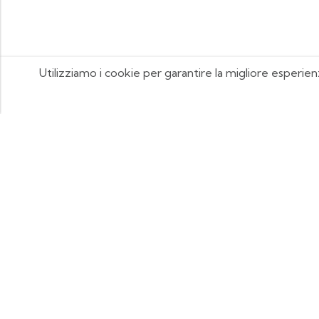
Utilizziamo i cookie per garantire la migliore esperien
FOOTIX.IT - Negozio Online
CONTATTACI
contattaci@footix.it
39 3713640868