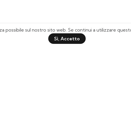
za possibile sul nostro sito web. Se continui a utilizzare que
Sì, Accetto
Pagine Utili
Quick Shop
Chi Siamo
Il mio Account
Domande Frequenti
Lista Desideri
Tabella Taglie
Tracciamento Spedizione
Contattaci