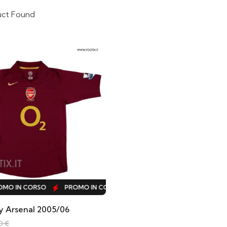
uct Found
O IN CORSO
PROMO IN CORSO
PROMO IN CORSO
PROM
y Arsenal 2005/06
00
€