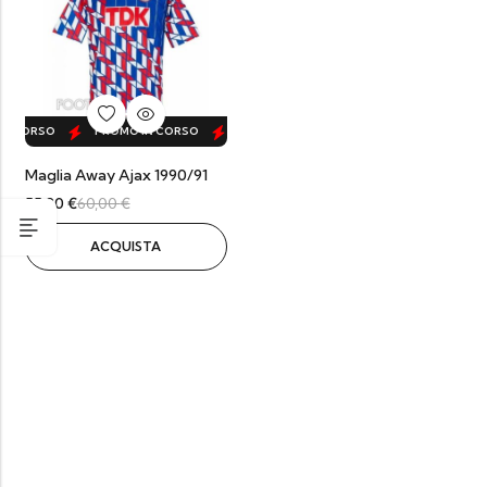
N CORSO
PROMO IN CORSO
PROMO IN CORSO
PROMO IN CORSO
Maglia Away Ajax 1990/91
55,20
€
60,00
€
ACQUISTA