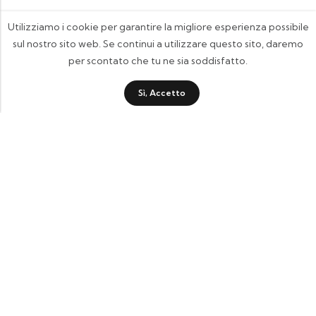
Utilizziamo i cookie per garantire la migliore esperienza possibile
sul nostro sito web. Se continui a utilizzare questo sito, daremo
per scontato che tu ne sia soddisfatto.
Sì, Accetto
FOOTIX.IT - Negozio Online
CONTATTACI
contattaci@footix.it
39 3713640868
Pagine Utili
Quick Shop