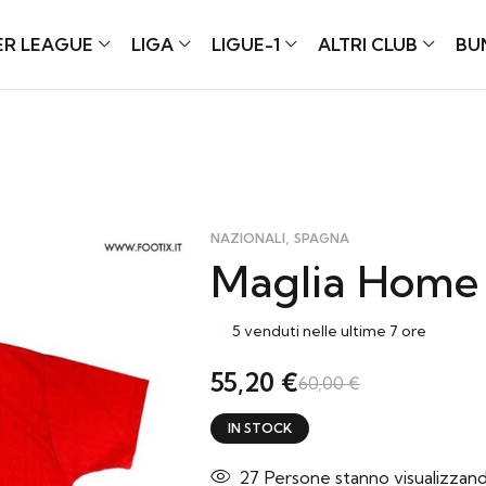
ER LEAGUE
LIGA
LIGUE-1
ALTRI CLUB
BU
,
NAZIONALI
SPAGNA
Maglia Home
5 venduti nelle ultime 7 ore
55,20
€
60,00
€
IN STOCK
23
Persone stanno visualizzan