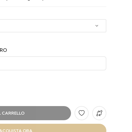
ERO
L CARRELLO
ACQUISTA ORA