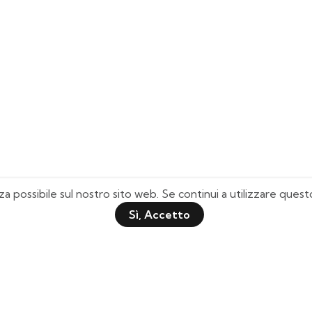
za possibile sul nostro sito web. Se continui a utilizzare que
Sì, Accetto
Pagine Utili
Quick Shop
Chi Siamo
Il mio Account
Domande Frequenti
Lista Desideri