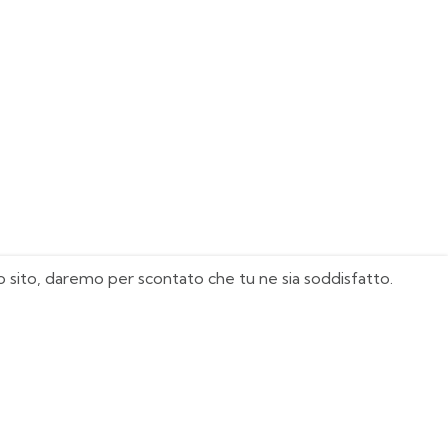
sto sito, daremo per scontato che tu ne sia soddisfatto.
I Nostri Must Have
Juventus
Milan