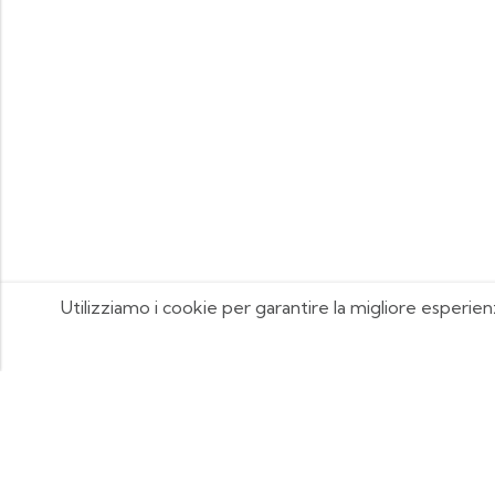
Utilizziamo i cookie per garantire la migliore esperien
FOOTIX.IT - Negozio Online
CONTATTACI
contattaci@footix.it