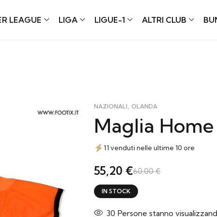
ER LEAGUE
LIGA
LIGUE-1
ALTRI CLUB
BU
,
NAZIONALI
OLANDA
Maglia Home
11 venduti nelle ultime 10 ore
55,20
€
60,00
€
IN STOCK
30
Persone stanno visualizzan