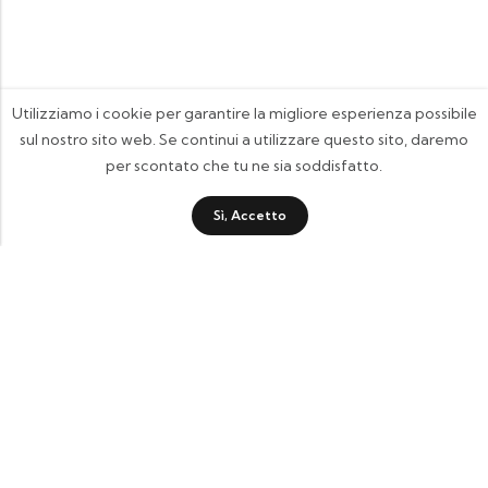
Utilizziamo i cookie per garantire la migliore esperienza possibile
sul nostro sito web. Se continui a utilizzare questo sito, daremo
per scontato che tu ne sia soddisfatto.
Sì, Accetto
FOOTIX.IT - Negozio Online
CONTATTACI
contattaci@footix.it
39 3713640868
Pagine Utili