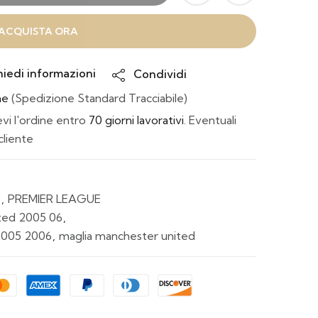
ACQUISTA ORA
hiedi informazioni
Condividi
ne
(Spedizione Standard Tracciabile)
i l'ordine entro
70 giorni lavorativi
. Eventuali
cliente
D
,
PREMIER LEAGUE
ted 2005 06
,
2005 2006
,
maglia manchester united