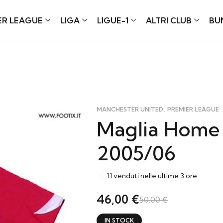
ER LEAGUE
LIGA
LIGUE-1
ALTRI CLUB
BU
,
MANCHESTER UNITED
PREMIER LEAGUE
Maglia Home
2005/06
11 venduti nelle ultime 3 ore
46,00
€
50,00
€
IN STOCK