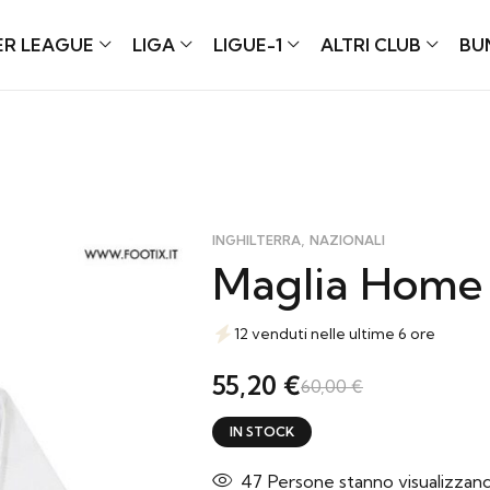
ER LEAGUE
LIGA
LIGUE-1
ALTRI CLUB
BU
,
INGHILTERRA
NAZIONALI
Maglia Home I
12 venduti nelle ultime 6 ore
55,20
€
60,00
€
IN STOCK
32
Persone stanno visualizzan