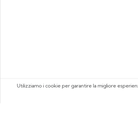
Utilizziamo i cookie per garantire la migliore esperien
FOOTIX.IT - Negozio Online
CONTATTACI
contattaci@footix.it