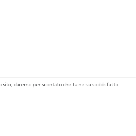
sto sito, daremo per scontato che tu ne sia soddisfatto.
I Nostri Must Have
Juventus
Milan