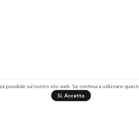
za possibile sul nostro sito web. Se continui a utilizzare que
Sì, Accetto
Pagine Utili
Quick Shop
Chi Siamo
Il mio Account
Domande Frequenti
Lista Desideri