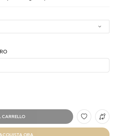
ERO
L CARRELLO
ACQUISTA ORA