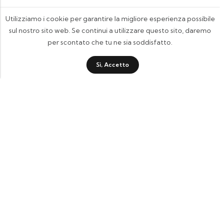
Utilizziamo i cookie per garantire la migliore esperienza possibile
sul nostro sito web. Se continui a utilizzare questo sito, daremo
per scontato che tu ne sia soddisfatto.
Sì, Accetto
FOOTIX.IT - Negozio Online
CONTATTACI
contattaci@footix.it
39 3713640868
Pagine Utili
Quick Shop