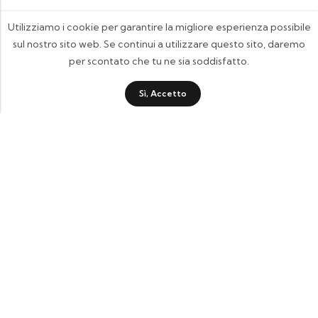
Utilizziamo i cookie per garantire la migliore esperienza possibile
sul nostro sito web. Se continui a utilizzare questo sito, daremo
per scontato che tu ne sia soddisfatto.
Sì, Accetto
FOOTIX.IT - Negozio Online
CONTATTACI
contattaci@footix.it
39 3713640868
Pagine Utili
Quick Shop