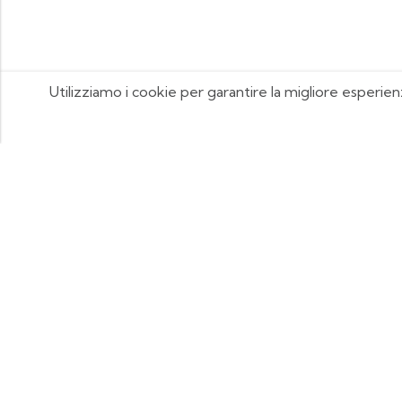
Utilizziamo i cookie per garantire la migliore esperien
FOOTIX.IT - Negozio Online
CONTATTACI
contattaci@footix.it
39 3713640868