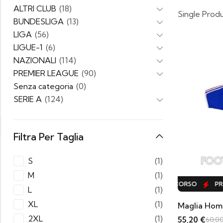
ALTRI CLUB
(18)
Single Prod
BUNDESLIGA
(13)
LIGA
(56)
LIGUE-1
(6)
NAZIONALI
(114)
PREMIER LEAGUE
(90)
Senza categoria
(0)
SERIE A
(124)
Filtra Per Taglia
S
(1)
M
(1)
PROMO IN CORSO
PROMO IN CORSO
PRO
L
(1)
XL
(1)
Maglia Hom
2XL
(1)
55,20
€
60,0