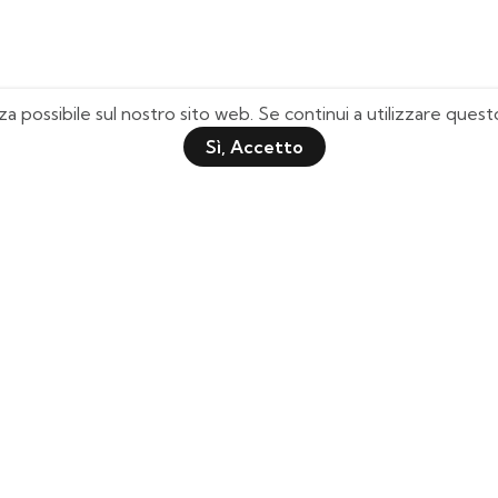
za possibile sul nostro sito web. Se continui a utilizzare que
Sì, Accetto
Pagine Utili
Quick Shop
Chi Siamo
Il mio Account
Domande Frequenti
Lista Desideri
Tabella Taglie
Tracciamento Spedizione
Contattaci