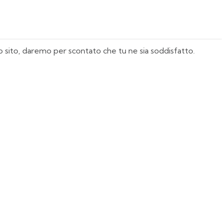
sto sito, daremo per scontato che tu ne sia soddisfatto.
I Nostri Must Have
Juventus
Milan
Real Madrid
Manchester United
Italia
Agentina