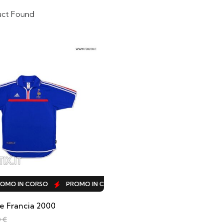
uct Found
MO IN CORSO
PROMO IN CORSO
PROMO IN CORSO
PRO
e Francia 2000
0
€