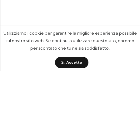
Utilizziamo i cookie per garantire la migliore esperienza possibile
sul nostro sito web. Se continui a utilizzare questo sito, daremo
per scontato che tu ne sia soddisfatto.
Sì, Accetto
FOOTIX.IT - Negozio Online
CONTATTACI
contattaci@footix.it
39 3713640868
Pagine Utili